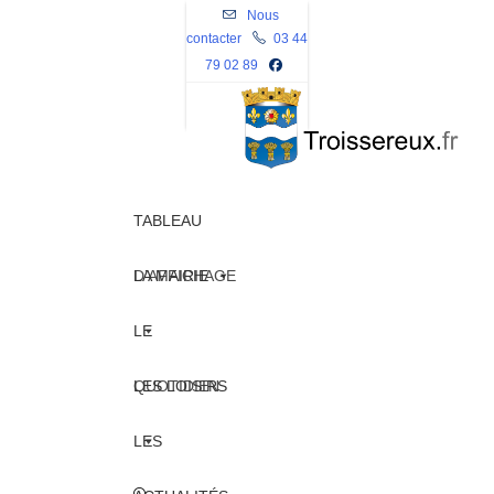
Skip
Nous
contacter
to
03 44
79 02 89
content
TABLEAU
D’AFFICHAGE
LA MAIRIE
LE
QUOTIDIEN
LES LOISIRS
LES