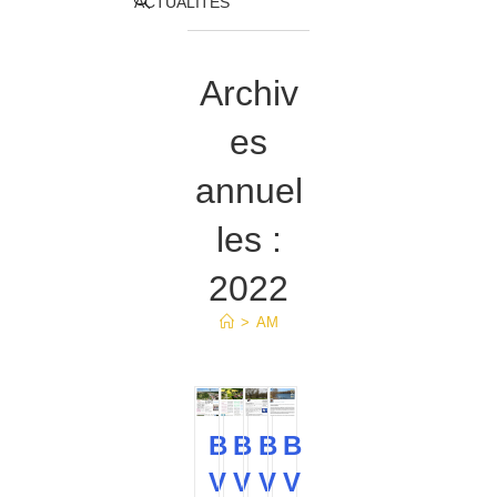
Toggle
ACTUALITÉS
website
Archiv
search
es
annuel
les :
2022
>
AM
B
B
B
B
V
V
V
V