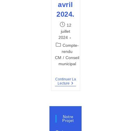
avril
2024.
Publication
12
publiée :
juillet
2024
Post
Compte-
category:
rendu
CM
/
Conseil
municipal
Continuer La
PV
Lecture
Du
Conseil
Municipal
Du
16
Avril
2024.
Notre
Projet