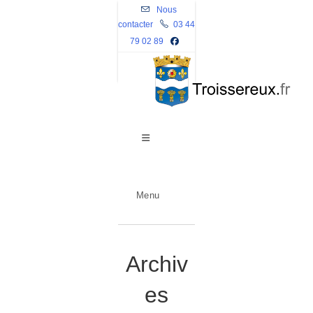
Skip
Nous
contacter
to
03 44
79 02 89
content
Menu
Archiv
es