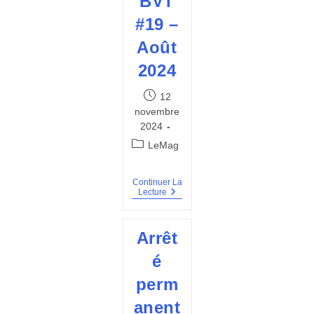
BVT
#19 –
Août
2024
Publication
12
publiée :
novembre
2024
Post
LeMag
category:
Continuer La
BVT
Lecture
#19
–
Août
Arrêt
2024
é
perm
anent