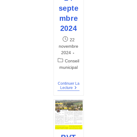
septe
mbre
2024
Publication
22
publiée :
novembre
2024
Post
Conseil
category:
municipal
Continuer La
Procès
Lecture
Verbal
Du
24
Septembre
2024