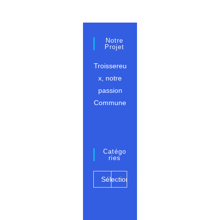
N°5
Alignement
Cadastre
ZM
54
Notre
Projet
Troissereu
x, notre
passion
Commune
Catégo
Ries
Catégories
Sélectionner
une
catégorie