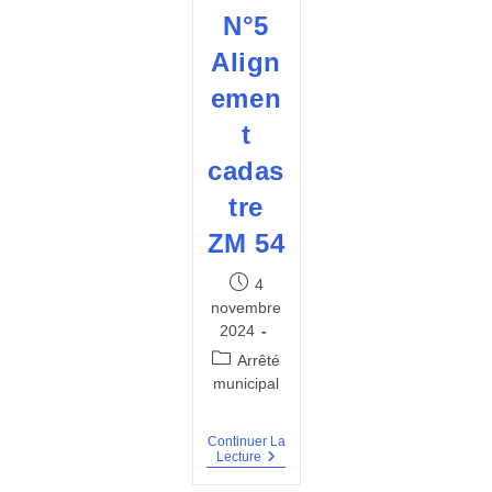
N°5
Align
emen
t
cadas
tre
ZM 54
Publication
4
publiée :
novembre
2024
Post
Arrêté
category:
municipal
Continuer La
Arrêté
Lecture
Permanent