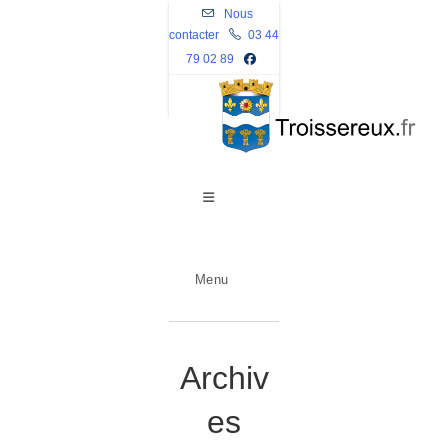
Skip
Nous
contacter
to
03 44
79 02 89
content
Menu
Archiv
es