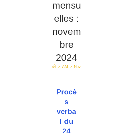
mensu
elles :
novem
bre
2024
>
AM
>
Nov
Procè
s
verba
l du
24