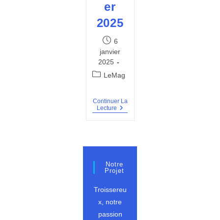
er
2025
Publication
6
publiée :
janvier
2025
Post
LeMag
category:
Continuer La
BVT
Lecture
#20
–
Janvier
2025
Notre
Projet
Troissereu
x, notre
passion