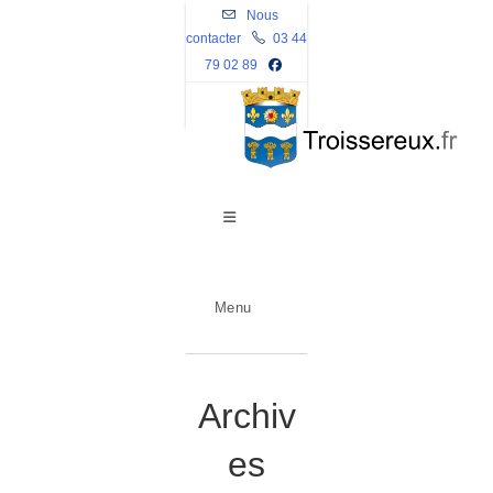
Skip
Nous
contacter
to
03 44
79 02 89
content
Menu
Archiv
es