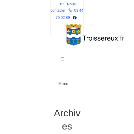
Skip
Nous
contacter
to
03 44
79 02 89
content
Menu
Archiv
es