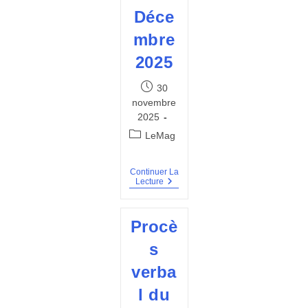
Déce
mbre
2025
Publication
30
publiée :
novembre
2025
Post
LeMag
category:
Continuer La
BVT
Lecture
#23
–
Décembre
Procè
2025
s
verba
l du