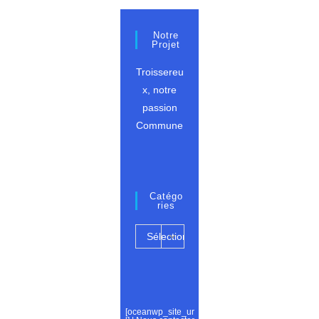
2025
Notre
Projet
Troissereu
x, notre
passion
Commune
Catégo
Ries
Catégories
Sélectionner
une
catégorie
[oceanwp_site_ur