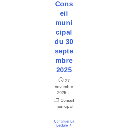
Cons
eil
muni
cipal
du 30
septe
mbre
2025
Publication
27
publiée :
novembre
2025
Post
Conseil
category:
municipal
Continuer La
Procès
Lecture