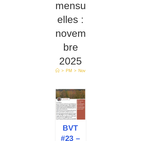
mensu
elles :
novem
bre
2025
>
PM
>
Nov
BVT
#23 –