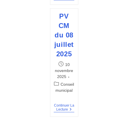
Verbal
Du
Conseil
PV
Municipal
Du
CM
30
Septembre
du 08
2025
juillet
2025
Publication
10
publiée :
novembre
2025
Post
Conseil
category:
municipal
Continuer La
PV
Lecture
CM
Du
08
Juillet