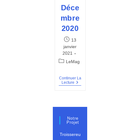
Déce
mbre
2020
Publication
13
publiée :
janvier
2021
Post
LeMag
category:
Continuer La
BVT
Lecture
#4
–
Décembre
2020
Notre
Projet
Troissereu