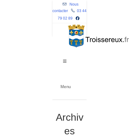
Skip
Nous
contacter
to
03 44
79 02 89
content
Menu
Archiv
es