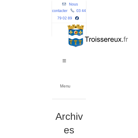
Skip
Nous
contacter
to
03 44
79 02 89
content
Menu
Archiv
es