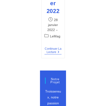
er
2022
Publication
28
publiée :
janvier
2022
Post
LeMag
category:
Continuer La
BVT
Lecture
#10
–
Janvier
2022
Notre
Projet
Troissereu
x, notre
passion