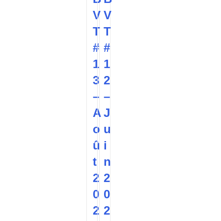
V
V
T
T
#
#
1
1
3
2
–
–
A
J
o
u
û
i
t
n
2
2
0
0
2
2