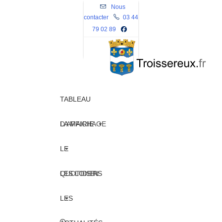
Skip
Nous
contacter
to
03 44
79 02 89
content
TABLEAU
D’AFFICHAGE
LA MAIRIE
LE
QUOTIDIEN
LES LOISIRS
LES