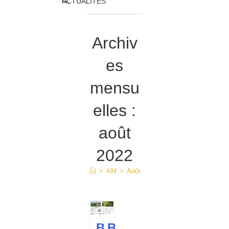
Toggle
ACTUALITÉS
website
Archiv
search
es
mensu
elles :
août
2022
>
AM
>
Août
B
B